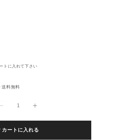
ートに入れて下さい
送料無料
で
【tower/
【tower/
タ
タ
ワ
ワ
カートに入れる
ー】
ー】
ド
ド