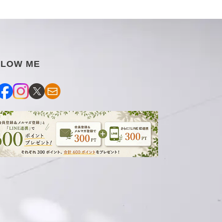
量
量
を
を
減
増
ら
や
す
す
LLOW ME