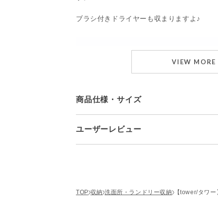
ブラシ付きドライヤーも収まりますよ♪
VIEW MORE
商品仕様・サイズ
ユーザーレビュー
ブランド
YAMAZAKI/tower
■商品サイズ 約W22×D8~1
W5×D7.5cm(中)約W7×D7.
■品質表示 本体：スチー
■商品重量 約650g
レビュー投稿があり
商品に関して
■付属品 扉用フック2個
TOP
収納
洗面所・ランドリー収納
【tower/タ
■耐荷重 扉用フック使
※ご使用のパソコンのモニ