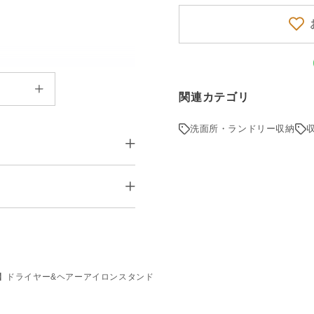
関連カテゴリ
洗面所・ランドリー収納
0.5×H14~26cm 内寸(小)約
5cm(大)約W9.5×D7.5cm
ル(粉体塗装)、マット：合成ゴム
ません。
、コード用フック3個
ワー】ドライヤー&ヘアーアイロンスタンド
用時：約３㎏
ターによって、実際の商品と色柄が