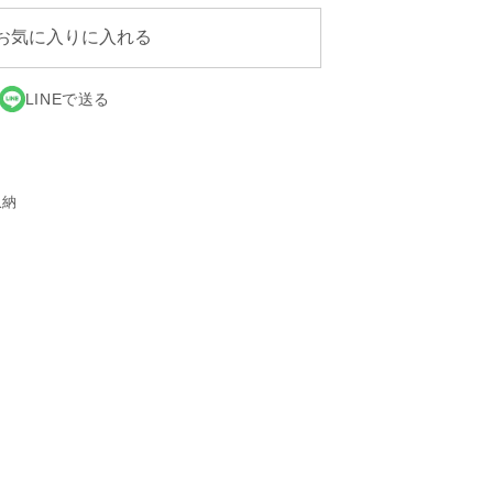
ラ
ラ
お気に入りに入れる
イ
イ
ヤ
ヤ
LINEで送る
ー
ー
&amp;
&amp;
ヘ
ヘ
ア
ア
収納
ー
ー
ア
ア
イ
イ
ロ
ロ
ン
ン
ス
ス
タ
タ
ン
ン
ド
ド
の
の
数
数