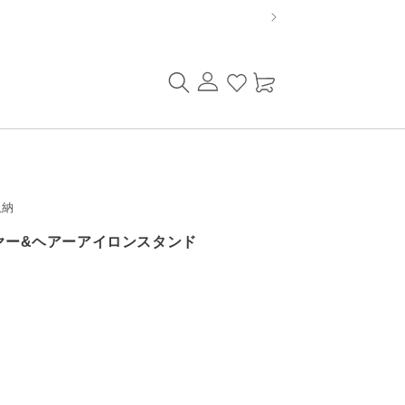
ロ
カ
グ
ー
イ
ト
ン
収納
イヤー&ヘアーアイロンスタンド