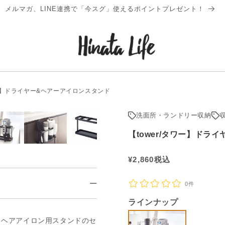
2026年3月10日以降に初めてログインされる方へ】有効化のお願い
ワー】ドライヤー&ヘアーアイロンスタンド
洗面所・ランドリー収納
【tower/タワー】ドラ
通
¥
2,860
税込
常
0件
価
格
ラインナップ