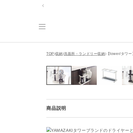
コンテ
【
ンツに
進む
TOP
収納
洗面所・ランドリー収納
【tower/タ
商品説明