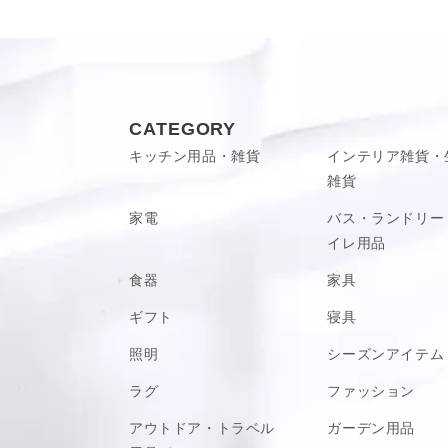
異なって見える場合があり
原産国
中国
■使用方法やお手入れ方法
VIEW MORE
お取り扱いに関して
すので、ご使用前に必ず付
ください。
CATEGORY
キッチン用品・雑貨
インテリア雑貨・
VIEW MORE
雑貨
家電
バス・ランドリー
イレ用品
食器
家具
ギフト
寝具
照明
シーズンアイテム
ラグ
ファッション
アウトドア・トラベル
ガーデン用品