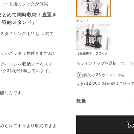
まとめて同時収納！直置き
ホワイト
「収納スタンド」
スタイリング用品も 収納で
りがスッキリ片付きますね♪
（販売終了）ブラック
※ラインナップを選択して、カ
26
購入で
ポイント付与
¥12,000
(税込)以上ご購入
可能なんです。
数量
数
量
とめられてすっきり収納できま