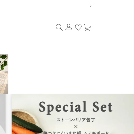
ロ
カ
グ
ー
イ
ト
ン