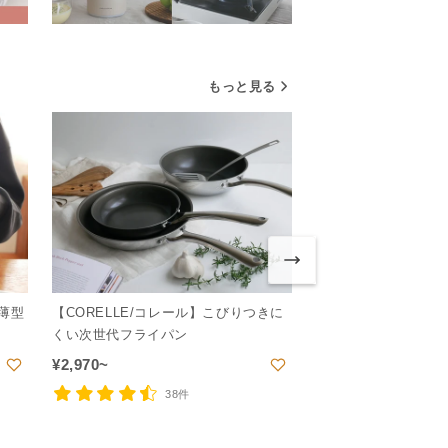
もっと見る
】薄型
【CORELLE/コレール】こびりつきに
【like-it/ライク
くい次世代フライパン
システム レギュラー
¥
2,970~
¥
8,690~
38件
5件