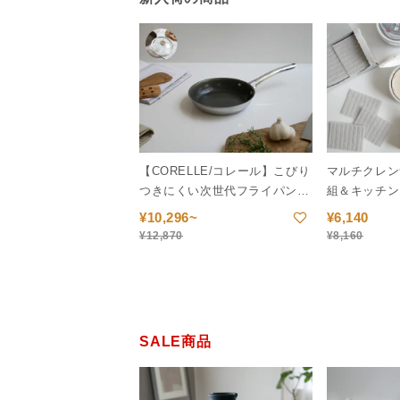
【CORELLE/コレール】こびり
マルチクレン
つきにくい次世代フライパン＋
組＆キッチン
専用ガラス蓋セット
¥
10,296~
¥
6,140
¥
12,870
¥
8,160
SALE商品