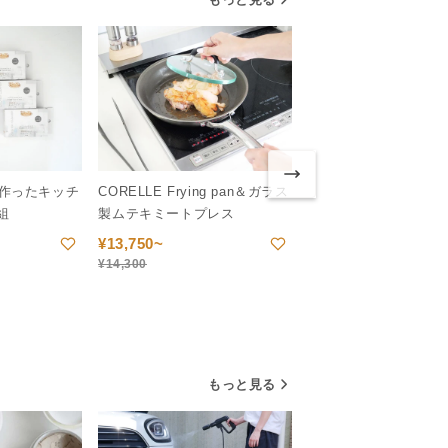
作ったキッチ
CORELLE Frying pan＆ガラス
組
製ムテキミートプレス
洗車のついでに簡単コ
¥
13,750~
グ NIRAI COAT NB
¥
14,300
¥
7,980
¥
9,900
もっと見る