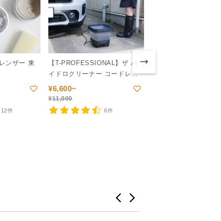
レンザー 東
【T-PROFESSIONAL】ザ ハ
イドロクリーナー コードレス
高圧洗浄機
【Bobcraft】円筒ベー
¥
6,600~
¥
11,000
¥
2,200~
12件
6件
¥
2,750