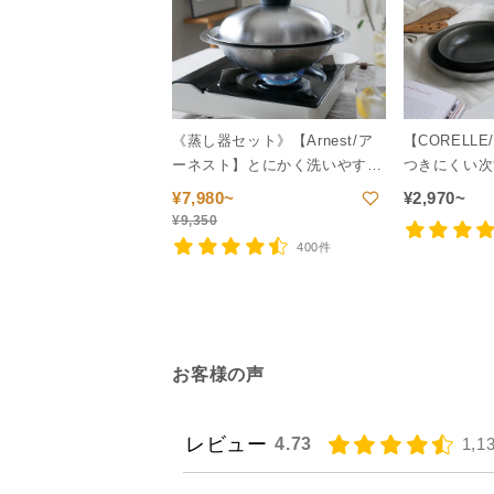
《蒸し器セット》【Arnest/ア
【CORELL
ーネスト】とにかく洗いやすい
つきにくい次
ステンレス卓上鍋/のせるだけ
¥
7,980~
¥
2,970~
蒸し器
¥
9,350
400件
お客様の声
レビュー
4.73
1,1