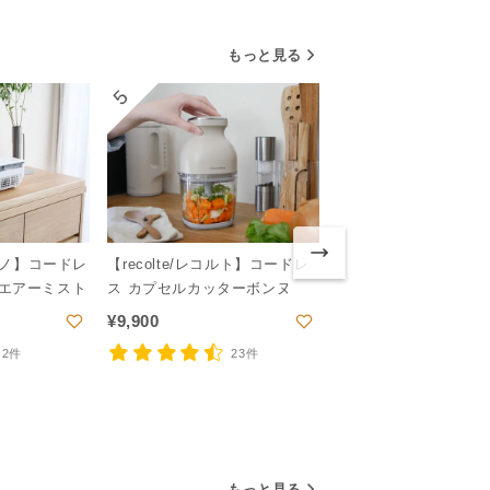
もっと見る
5
6
ビーノ】コードレ
【recolte/レコルト】コードレ
エアーミスト
ス カプセルカッターボンヌ
《単品》【EMBALAN
¥
9,900
バランス】食材を美味
2件
23件
保存容器
¥
1,210~
8件
もっと見る