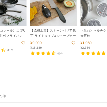
E/コレール】こびり
【協和工業】ストーンバリア包
《単品》マルチク
世代フライパン
丁 ライトタイプ&シャープナー
金石鹸
¥
9,900
¥
1,980
¥
15,180
¥
2,750
38件
43件
39件