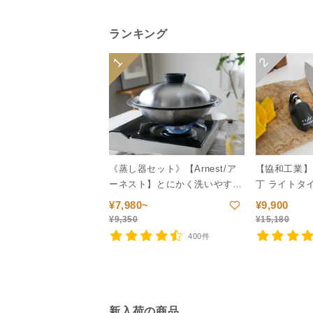
ランキング
1
2
《蒸し器セット》【Arnest/ア
【協和工業】
ーネスト】とにかく洗いやすい
丁 ライトタ
ステンレス卓上鍋/のせるだけ
¥
7,980~
¥
9,900
蒸し器
¥
9,350
¥
15,180
400件
新入荷の商品