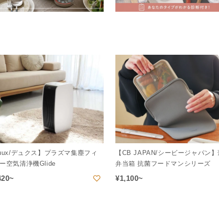
uux/デュクス】プラズマ集塵フィ
【CB JAPAN/シービージャパン
ー空気清浄機Glide
弁当箱 抗菌フードマンシリーズ
420~
¥
1,100~