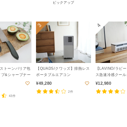
ピックアップ
3
4
ストーンバリア包
【QUADS/クワッズ】排熱レス
【LAVINO/ラ
イプ&シャープナー
ポータブルエアコン
ス急速冷感クール
¥
49,280
¥
12,980
2件
43件