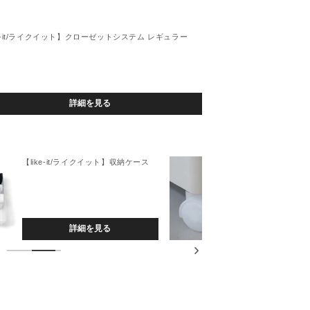
ム
ム
レ
レ
ke-it/ライクイット】クローゼットシステム レギュラー
ギ
ギ
ュ
ュ
ラ
ラ
ー
ー
詳細を見る
セ
セ
ッ
ッ
ト
ト
組
組
【like-it/ライクイット】収納ケース
【lik
の
の
ーツ
数
数
量
量
を
を
詳細を見る
減
増
ら
や
す
す