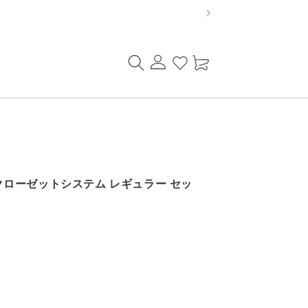
ロ
カ
グ
ー
イ
ト
ン
ト】クローゼットシステム レギュラー セッ