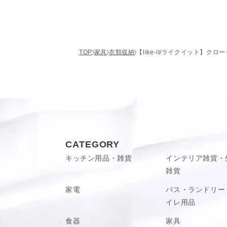
さっちー様
購入
自然素材に馴染む「ベージュ」色。
性別:
女性
「ベージュ」はほんわか優しい雰囲気が魅力
年齢:
50代~
なので収納スペースだけでなく寝室や子供部
サイズ感
かなり小さい
いておきたくなるんです。
TOP
家具
衣類収納
【like-it/ライクイット】ク
見た目
木目柄などの自然素材が多いインテリアとも
使いやすさ
速物、陽の当たる場所にぜひ合わせて欲しい
耐久性
満足度
購入して良かったです
スタイリッシュにキマる「グレー」色。
２つ購入したのですが、デザインも良くて
シンプルでマットな「グレー」は、スモーキ
商品：
【like-it/ライクイット】クロ
トにしまっておくのはもったいないほど。
ー セット組 - グレー / S/4個組
CATEGORY
寝室や子供部屋、リビングに置いても浮くこ
キッチン用品・雑貨
インテリア雑貨・
役に立った
0
衣類だけでなくおもちゃやゲーム機、DVDな
雑貨
役買ってくれそうです。
家電
バス・ランドリー
イレ用品
重く高級感ある空間を楽しめる「ブラック」
もぐ様
購入確認
「ブラック」は省スペースでも渋みの効いた
食器
家具