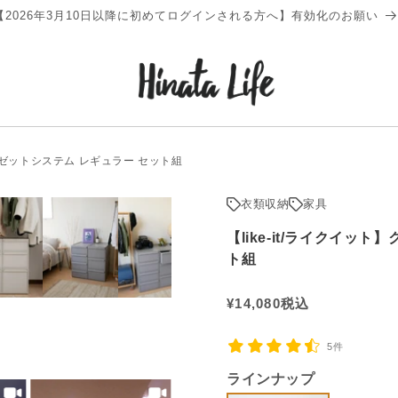
【2026年3月10日以降に初めてログインされる方へ】有効化のお願い
ローゼットシステム レギュラー セット組
衣類収納
家具
【like-it/ライクイッ
ト組
通
¥
14,080
税込
常
5件
価
格
ラインナップ