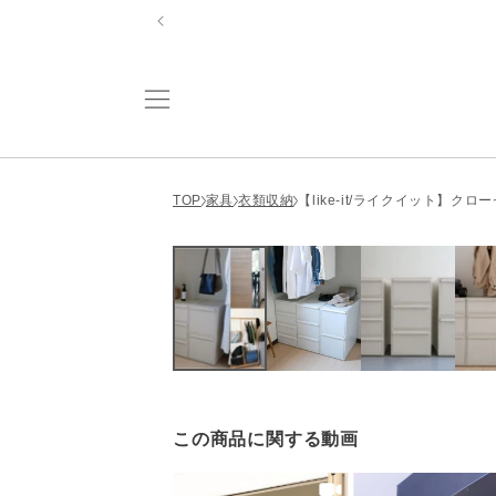
コンテ
ンツに
進む
TOP
家具
衣類収納
【like-it/ライクイット】ク
この商品に関する動画