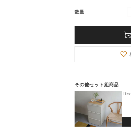
品物となります。予めご了承くださ
数量
数
ッドスペースを利用して、普段
量
トックをスッキリ保存できま
大きめの缶詰やペットボトルな
2026-07-09
す。
済み
かなり大きい
着やパジャマ、タオル類も隠し
その他セット組商品
【li
油性、耐薬品性にも優れる樹
も使用できます。
きるのが嬉しいですね。
反っているなと感じたので
ラ製品は素材が薄くて困っ
ます。買って良かったで