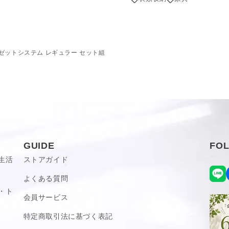
確認済み
。
屋、リビングと見える場所に置
かなり大きい
ローゼットシステム レギュラー セット組
相性がよく、バスケットや観葉
クローゼットシステムです。
、買って良かったです
ーカラーの色合いがクローゼッ
ーゼットシステム レギュラ
GUIDE
FO
とはなく馴染むから◎。
生活
ストアガイド
どを家中の様々な収納にも一
よくある質問
・ト
会員サービス
2026-05-02
特定商取引法に基づく表記
済み
アクセントが空間映えしてくれ