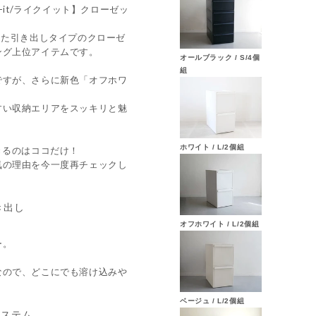
-it/ライクイット】クローゼッ
えた引き出しタイプのクローゼ
ング上位アイテムです。
オールブラック / S/4個
組
ですが、さらに新色「オフホワ
すい収納エリアをスッキリと魅
ホワイト / L/2個組
できるのはココだけ！
気の理由を今一度再チェックし
オフホワイト / L/2個組
ー。
なので、どこにでも溶け込みや
ベージュ / L/2個組