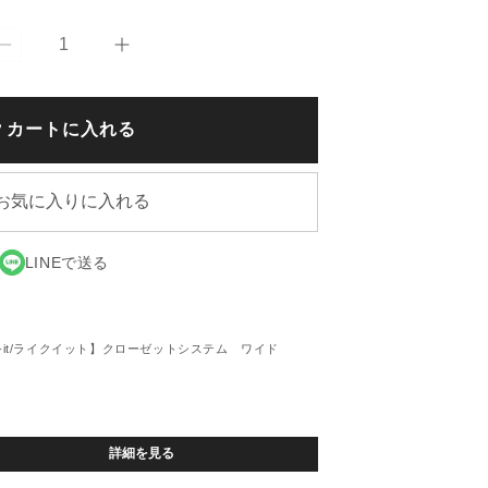
【like-
【like-
it/
it/
ラ
ラ
カートに入れる
イ
イ
ク
ク
イ
イ
お気に入りに入れる
ッ
ッ
ト】
ト】
ク
ク
LINEで送る
ロ
ロ
ー
ー
ゼ
ゼ
ke-it/ライクイット】クローゼットシステム ワイド
ッ
ッ
ト
ト
シ
シ
ス
ス
詳細を見る
テ
テ