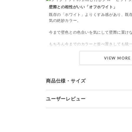
壁際との相性がいい「オフホワイト」
既存の「ホワイト」よりくすみ感があり、既
気の絶妙カラー。
今まで壁色との色合いを気にして壁際に置け
もちろん今までのカラーと並べ置きしても統
種類別などで色分けしても良いですね。
VIEW MORE
組み合わせ自由自在
「【like-it】クローゼットシステム」はS
商品仕様・サイズ
その３サイズを並べても高さがピタッと揃う
もし衣類が増えたり、家族が増えた時も気
ユーザーレビュー
品でのご購入ももちろんＯＫです。
※外寸の奥行きは取っ手部分（約1.5
サイズ(1個あたり)：外寸 W3
３サイズを自由に組み合わせてあなただけ
W270×D485×H264mm
4.80
商品重量(1個あたり)：約2,
L/2個組
耐荷重：天板：5kg、引出