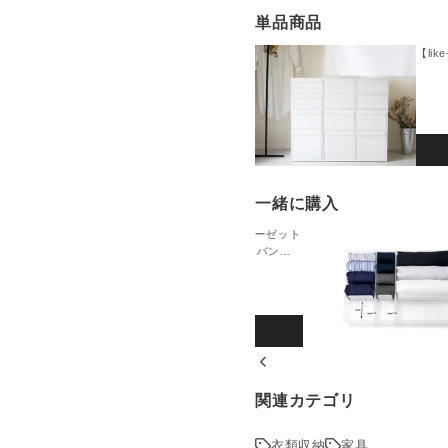
も高いカラーバリエーション。
ーゼットシステム レギュラ
単品商品
【li
イストにも合わせやすく、馴染
。他のアクセントカラーの家具
。
2026-07-31
一緒に購入
【like-it/ライクイット】クローゼット
/ライクイット】クローゼットシ
アに優しく合うようにと当店が
システム レギュラー専用 バンブ
意見をお寄せいただき、
ー天板
にご満足いただけたとの
もお客様にご満足いただ
りますので、引き続きご
練された空間作りにピッタリ。
詳細を見る
で空間の引き締めのアクセント
関連カテゴリ
2026-05-18
衣類収納
家具