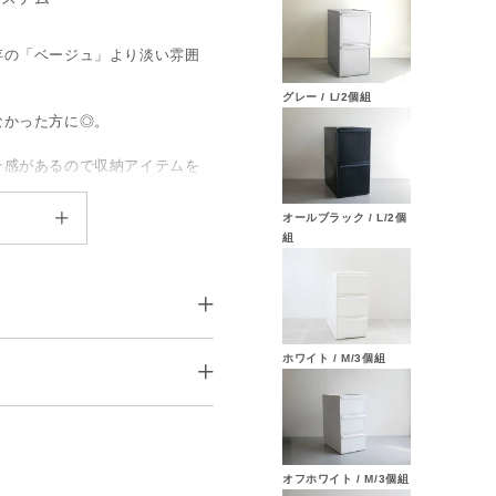
存の「ベージュ」より淡い雰囲
グレー / L/2個組
なかった方に◎。
一感があるので収納アイテムを
オールブラック / L/2個
組
、M、Lの３種類のサイズ展開で、
のが◎。
軽に買い足しできるよう単
ホワイト / M/3個組
㎝）が含まれています。
20×D520×H318(mm)、内寸
の理想の収納が叶います。
590g
5件
オフホワイト / M/3個組
し：9kg、スタッキングﾞ：最大約