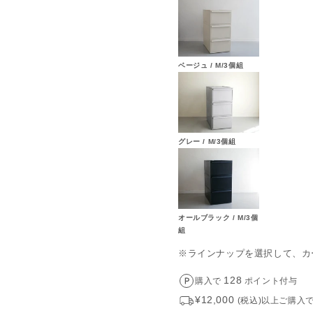
合わせても同様)
も高さがピタッと揃うので
20×D520×H215(mm)、内寸
かなり大きい
らに天板に小物をディスプレイ
ベージュ / M/3個組
910g
耐久性
ットシステム」のいいところ。
し：7kg、スタッキングﾞ：最大約
み合わせても同様です)
活感もフリーに。
くれるんです。
20×D520×H161(mm)、内寸
グレー / M/3個組
680g
し：5kg、スタッキングﾞ：最大約
合わせた衣類収納がしたいです
み合わせても同様です)
リプロピレン、枠/スチロール
オールブラック / M/3個
認順
返信順
ング可能です
ーやニットなど。
組
※ラインナップを選択して、カ
グなど。
ターによって、実際の商品と色柄が
ます。予めご了承下さい。
128
購入で
ポイント付与
袋やタイツなどかさ張るものが
等の注意事項がある場合がございま
アイテムが一番便利ですよね。
¥12,000
(税込)以上ご購入
属の仕様書・取扱説明書等をご確認