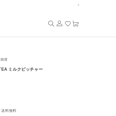
ロ
カ
グ
ー
イ
ト
ン
・雑貨
ITEA ミルクピッチャー
送料無料
で