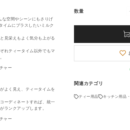
数量
数
んな空間やシーンにもさりげ
量
ータイムにプラスしたいミルク
くと見栄えもよく気分も上がる
れぞれティータイム以外でもマ
よ。
関連カテゴリ
いがよく見え、ティータイムを
ティー用品
キッチン用品
てコーディネートすれば、統一
ルがランクアップします。