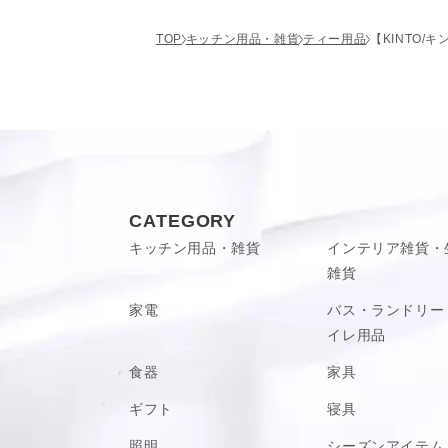
小ぶりで場所を取らないので、食卓にさり
耐熱温度差：120℃
レビュー投稿があり
ますよ。
TOP
キッチン用品・雑貨
ティー用品
【KINTO/
原産国
中国
■電子レンジOK, 食器洗浄
■直火、オーブンでご使用
クリアな耐熱ガラス製
■電子レンジで加熱しすぎ
お取り扱いに関して
ください
どちらも透明感のある薄い耐熱ガラス製。
■ガラスの急冷は破損の原
VIEW MORE
シュガーポットはφ80 x H70 x W95 mm、
で触れたり、濡れた場所に
ミルクピッチャーは φ50 x H75 x W90 m
■洗浄の際はクレンザーや
CATEGORY
キッチン用品・雑貨
インテリア雑貨・
最後までご覧いただきましてありがとうご
VIEW MORE
雑貨
ティータイムにあると見た目もサマになり
ガーポット。
家電
バス・ランドリー
シンプルなガラス製なので、違った素材の
イレ用品
トしやすく、カジュアルに取り入れやすい
使わない時も、キッチンの片隅に並べて置
食器
家具
ギフト
寝具
照明
シーズンアイテム