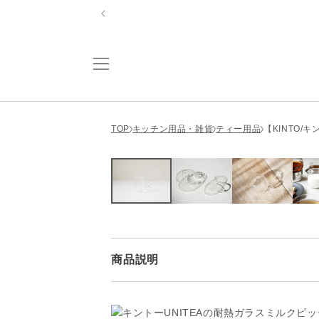
コンテ
ンツに
進む
TOP
キッチン用品・雑貨
ティー用品
【KINTO/
商品説明