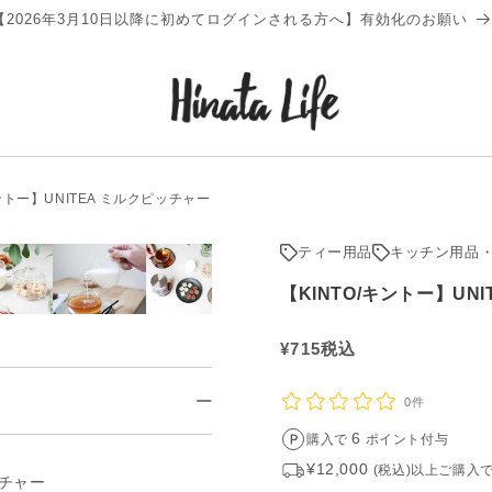
【2026年3月10日以降に初めてログインされる方へ】有効化のお願い
キントー】UNITEA ミルクピッチャー
ティー用品
キッチン用品
【KINTO/キントー】UN
通
¥
715
税込
常
0件
価
格
6
購入で
ポイント付与
¥12,000
(税込)以上ご購入