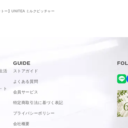
げなくお花を添えることが出来
ません。
キントー】UNITEA ミルクピッチャー
・乾燥機OK
いただけません
たり、空焚きにならないようご注意
因となります 熱いうちに濡れた布
置かないでください
mで容量は180 mlです。
たわしを使用しないでください
GUIDE
FO
生活
ストアガイド
ざいます。
便利なミルクピッチャー＆シュ
よくある質問
・ト
ティーセットともコーディネー
会員サービス
のが◎。
特定商取引法に基づく表記
けるお洒落さが魅力です。
プライバシーポリシー
会社概要