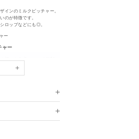
デザインのミルクピッチャー。
すいのが特徴です。
シロップなどにも◎。
チャー
なく様々な食卓シーンで便利に
料理のソースなどを入れてテー
出すよりお洒落にコーディネー
 (mm)
ょっとした季節のお花を飾るの