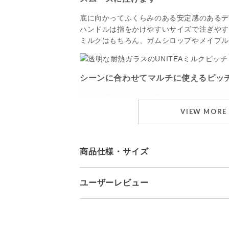
底に向かってふくらみのある安定感のある
ハンドルは指をかけやすいサイズで注ぎや
ミルクはもちろん、ガムシロップやメイプル
シーンに合わせてマルチに使えるピッ
ミルクピッチャーは、ティータイムだけで
使う事が出来ます。
VIEW MORE
例えば、サラダのドレッシングや、メイン
ブルに。
おもてなしの席では、市販のボトルのまま
商品仕様・サイズ
ト出来ますよ。
ユーザーレビュー
小さな花瓶にも
ブランド
UNITEA
サイズ：φ50 x H75 x W90
透明感のあるガラス製のピッチャーは、ち
内容量：180 ml
に最適。
商品に関して
素材：耐熱ガラス