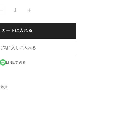
【KINTO/
【KINTO/
キ
キ
ン
ン
カートに入れる
ト
ト
ー】
ー】
UNITEA
UNITEA
お気に入りに入れる
ミ
ミ
ル
ル
ク
ク
LINEで送る
ピ
ピ
ッ
ッ
チ
チ
・雑貨
ャ
ャ
ー
ー
の
の
数
数
量
量