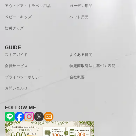
アウトドア・トラベル用品
ガーデン用品
ベビー・キッズ
ペット用品
防災グッズ
GUIDE
ストアガイド
よくある質問
『＃見せる収納』
会員サービス
特定商取引法に基づく表記
プレイスマットの収納に困っている人はいませんか？ 素材を
活かしたシンプルさと、ワンポイントのワッペンがお洒落な
プライバシーポリシー
会社概要
プレイスマット。 この際見せる収納にするのはいかがでしょ
お問い合わせ
うか。 ワイヤーバスケットや、かごなどに畳んでサッと入れ
ておくだけでしっかりインテリアになっちゃうんです。 ダイ
ニングやキッチンがきっと素敵な空間になりますよ。
FOLLOW ME