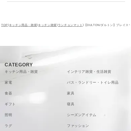
素材：コットン
仕様
サイズ：L.450mm W.330mm
原産国
インド
■洗濯は必ず手洗いで他の物と分けて洗って下さ
レビュー投稿がありません。
TOP
キッチン用品・雑貨
キッチン雑貨
ランチョンマット
【DULTON/ダルトン】プレイス
い。
■素材の特性上、他の衣類等に色移りすることがあ
ります。白物、淡色物へのご使用の際はご注意下さ
い。
■本製品はハンドメイドで生産されておりサイズや
「和食」にも馴染みます
織り方に多少の個体差が生じます。また、糸のほつ
れや 糸飛び等も生じる場合がありますが、製品の特
VIEW MORE
シンプルなデザインが、意外と和食にも合うんです！
CATEGORY
お取り扱いに関して
性としてご理解下さい。
■濡れたままで放置・使用はお止め下さい。他の製
『プレイスマット』と聞くとついつい洋食を連想しがちです
キッチン用品・雑貨
インテリア雑貨・生活雑貨
品への色移りの原因となります。
が、コットン１００％のナチュラルな風合いがなんとも絶妙
■特性上、多少の色落ちや縮みがあります。
家電
バス・ランドリー・トイレ用品
に『和』の雰囲気にもマッチするんです。
■脱水は弱めに、洗浄後は形を整えて風通しの良い
日陰で乾かして下さい。
食器
家具
■ご購入時、インド綿特有のにおいが気にな る場合
は、ご使用前に風通しの良い場所で陰干しして下さ
ギフト
寝具
い。
照明
シーズンアイテム
ラグ
ファッション
VIEW MORE