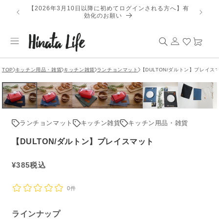
コンテ
【2026年3月10日以降に初めてログインされる方へ】有
ンツに
効化のお願い
進む
ロ
カ
グ
ー
イ
ト
ン
TOP
キッチン用品・雑貨
キッチン雑貨
ランチョンマット
【DULTON/ダルトン】プレイス
ランチョンマット
キッチン雑貨
キッチン用品・雑貨
【DULTON/ダルトン】プレイスマット
通
¥
385
税込
常
価
0件
格
ラインナップ