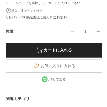
※ラインナップを選択して、カートに入れて下さい
3
購入で
ポイント付与
¥12,000
送料無料
(税込)以上ご購入で
数量
【DULTON/
【DU
数
ダ
ダ
量
ル
ル
カートに入れる
ト
ト
ン】
ン】
プ
プ
お気に入りに入れる
レ
レ
イ
イ
LINEで送る
ス
ス
マ
マ
ッ
ッ
ト
ト
関連カテゴリ
の
の