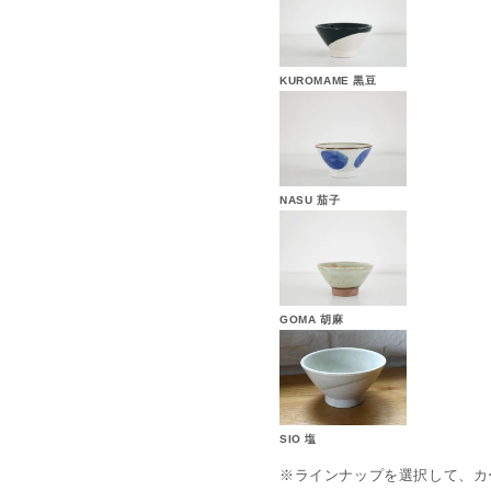
ません。
KUROMAME 黒豆
NASU 茄子
はんのお供をイメージした名前
GOMA 胡麻
SIO 塩
※ラインナップを選択して、カ