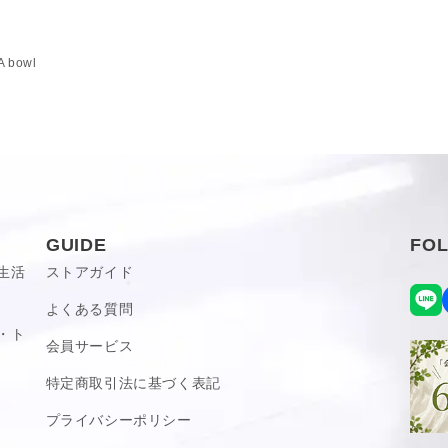
げなくもお洒落です。
 bowl
合いには個体差がございます。
GUIDE
FO
生活
ストアガイド
よくある質問
・ト
会員サービス
特定商取引法に基づく表記
プライバシーポリシー