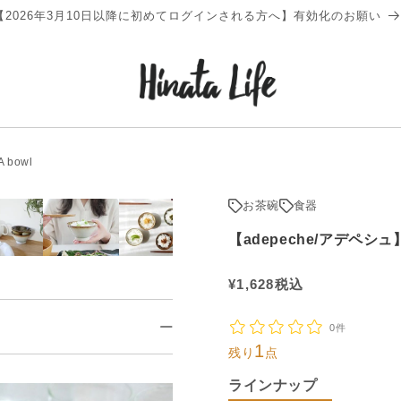
【2026年3月10日以降に初めてログインされる方へ】有効化のお願い
 bowl
お茶碗
食器
【adepeche/アデペシュ】
通
¥
1,628
税込
常
0件
価
1
残り
点
格
ラインナップ