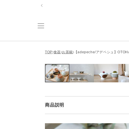
コンテ
ンツに
進む
TOP
食器
お茶碗
【adepeche/アデペシュ】OTOHA
商品説明