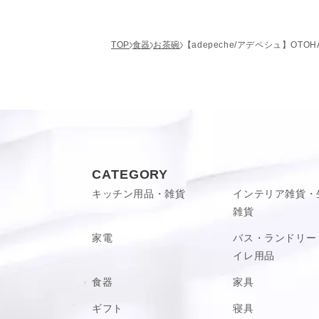
和の素材感と英字の融合が現代風で、さり
TOP
食器
お茶碗
【adepeche/アデペシュ】OTOHA
※ひとつひとつ手作りの為、柄、色味、風
CATEGORY
キッチン用品・雑貨
インテリア雑貨・
雑貨
家電
バス・ランドリー
イレ用品
食器
家具
ギフト
寝具