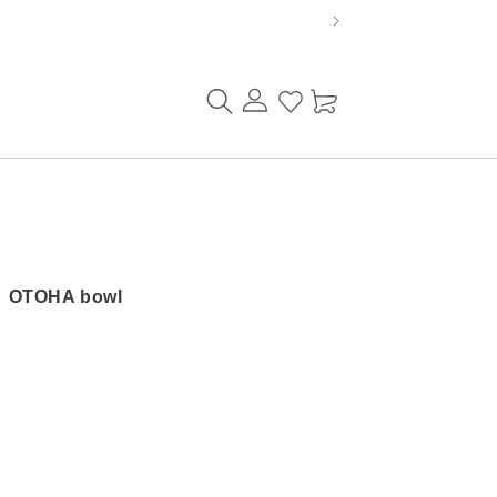
ロ
カ
グ
ー
イ
ト
ン
OTOHA bowl