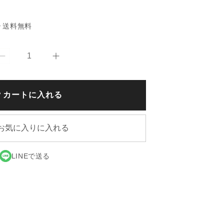
送料無料
で
【adepeche/
【adepeche/
ア
ア
デ
デ
カートに入れる
ペ
ペ
シ
シ
ュ】
ュ】
お気に入りに入れる
OTOHA
OTOHA
bowl
bowl
の
の
LINEで送る
数
数
量
量
を
を
減
増
ら
や