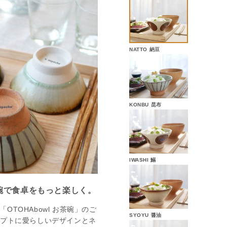
NATTO 納豆
KONBU 昆布
IWASHI 鰯
碗で食卓をもっと楽しく。
「OTOHAbowl お茶碗」のご
SYOYU 醤油
セプトに愛らしいデザインとネ