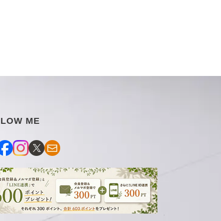
す
す
LLOW ME