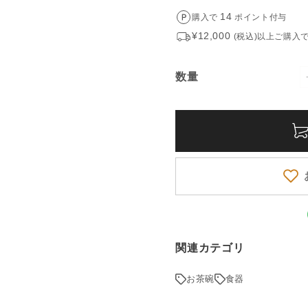
14
購入で
ポイント付与
¥12,000
(税込)以上ご購入
数量
数
量
使用にならないでください。
、柄、色味、風合いには個体差がご
丁寧に焼き上げられた美濃焼の
の個体差がございます。
上げたカップは、手に取るたび
ある場合がございますので、ご使用
扱説明書等をご確認ください。
関連カテゴリ
、牛蒡と昆布は土のざらつき感
うな色合い。
お茶碗
食器
e」。