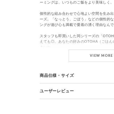
ーミングは、いつものご飯をより美味しく
個性的な組み合わせで心地よい空間を生み出すa.
ーズ。「なっとう、ごぼう」などの個性的
ングが遊び心も満載で愛着の湧く理由なん
スタッフも即買いした同シリーズの「OTOH
えても◎。あなたの好みのOTOHA（ごは
さいね。
VIEW MORE
商品仕様・サイズ
ユーザーレビュー
ブランド
a.depeche
素材
陶器 美濃焼
サイズ(約)
OTOHA bowl SHIRASU
直径115×高さ70mm