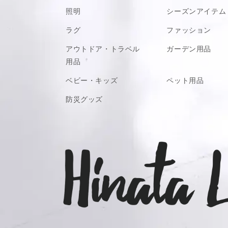
照明
シーズンアイテム
食卓に素朴な彩りを
ラグ
ファッション
さまざまなお料理が並ぶ現代の食卓。
アウトドア・トラベル
ガーデン用品
そんな日々だからこそ、“和”をしっかりと
ご飯は、日本に生まれたことを改めて幸せ
用品
か。
ベビー・キッズ
ペット用品
そして、“和”を意識した柄とネーミングの
防災グッズ
性が良く、洋食などに“和み”をプラスして
すよ。
個性的な柄でも統一感のある柄と色合いな
も◎。
テーブルコーデを崩さず、いつもの食卓を