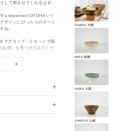
、そして和ませてくれるはず。
depecheのOTOHAシリ
なデザインにぴったりのネーミ
GOBOU 牛蒡
ですね。
A マグカップ」とセットで揃
んのお供）を見つけてみてくだ
MISO 味噌
OOBA 大葉
SANSYO 山椒