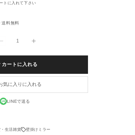
ートに入れて下さい
送料無料
で
【adepeche/
【adepeche/
ア
ア
デ
デ
カートに入れる
ペ
ペ
シ
シ
ュ】
ュ】
お気に入りに入れる
rotta
rotta
ラ
ラ
タ
タ
LINEで送る
ン
ン
ミ
ミ
ラ
ラ
貨・生活雑貨
ー
壁掛けミラー
ー