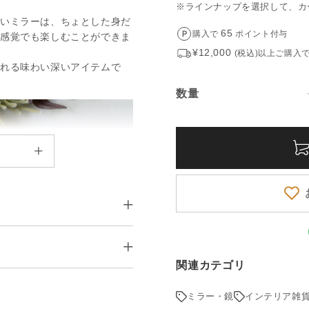
※ラインナップを選択して、カ
すいミラーは、ちょとした身だ
65
購入で
ポイント付与
る感覚でも楽しむことができま
¥12,000
(税込)以上ご購入
くれる味わい深いアイテムで
数量
数
量
関連カテゴリ
ミラー・鏡
インテリア雑
1件
20cm）