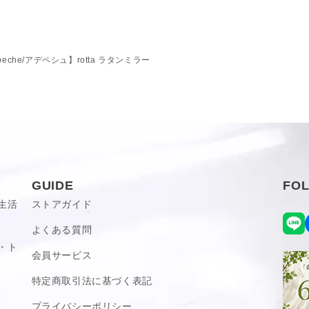
32cm）
ラー幅23 × 高さ18cm）
ミラー幅35 × 高さ30cm）
かなり大きい
peche/アデペシュ】rotta ラタンミラー
（ミラー直径20cm）
耐久性
けているラタンミラー。
（ミラー直径32cm）
す。
mm、ミラー直径：200mm、厚み：
さな裂け目、経年変化に伴う色
すが、天然素材製品の風合いと
mm、ミラー直径：320mm、厚み：
GUIDE
FO
け用のネジは付属しません）
ため、形の違いや多少のサイズ
生活
ストアガイド
ため、色味や風合いに個体差がござ
て商品をお作りしているため、ささ
よくある質問
認順
写真・動画付き順
スリなどをかけてご使用ください。
・ト
場合がございます。あらかじめご了
会員サービス
特定商取引法に基づく表記
す。
プライバシーポリシー