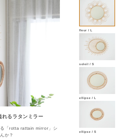
fleur / L
soleil / S
ellipse / L
溢れるラタンミラー
a rattain mirror」シ
ellipse / S
せんか？