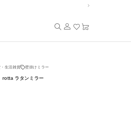
ロ
カ
グ
ー
イ
ト
ン
貨・生活雑貨
壁掛けミラー
】rotta ラタンミラー