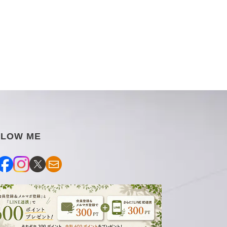
の
の
数
数
量
量
を
を
減
増
ら
や
す
す
LLOW ME