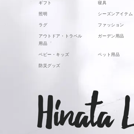
ギフト
寝具
※このミラーはインテリア
※破損の原因となりますの
照明
シーズンアイテム
い。
※取付け方の不良、本来用
ラグ
ファッション
VIEW MORE
個性豊かな４種類
責任を負いかねますのでご
アウトドア・トラベル
ガーデン用品
●お花のような形が特徴的な「fleur(フルール
※ご使用のパソコンのモニ
用品
こまママ様
異なって見える場合があり
購入
●リゾート地の心地よい爽やかな雰囲気を感じる「
ベビー・キッズ
ペット用品
性別:
女性
年齢:
60歳以上~
防災グッズ
●楕円の形にラタンが花びらの様に重なった「el
サイズ感
かなり小さい
●星型で華やかな印象の「etoile(エトワール
見た目
使いやすさ
耐久性
の４タイプからお選びいただけます。
満足度
オシャレなラタンミラー💕
大切な友達の息子さんの結婚祝いに購入し
とても喜んでくださり、お部屋に飾ってく
商品：
【adepeche/アデペシュ】rotta ラ