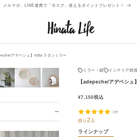
メルマガ、LINE連携で「今スグ」使えるポイントプレゼント！
peche/アデペシュ】rotta ラタンミラー
ミラー・鏡
インテリア雑
【adepeche/アデペシュ
通
¥
7,150
税込
常
1件
価
2
残り
点
格
ラインナップ