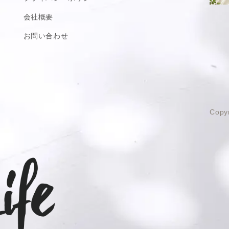
として使う事を想定しております。
会社概要
で、強い衝撃を与えないでくださ
お問い合わせ
途以外で起こった事故には、 一切
了承ください。
)」
ターによって、実際の商品と色柄が
2026-05-21
ます。予めご了承下さい。
確認済み
soleil(ソレイル)」
Copyr
lipse(エリプス)」
かなり大きい
)」
ました。
ださっているようです。
タンミラー - fleur / L