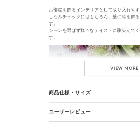
お部屋を飾るインテリアとして取り入れや
しなみチェックにはもちろん、壁に絵を飾
す。
シーンを選ばず様々なテイストに馴染んで
す。
VIEW MORE
商品仕様・サイズ
ユーザーレビュー
ブランド
a.depeche
素材
素材：ラタン/鏡4mm厚
■fleur
S：直径42cm（ミラー直径