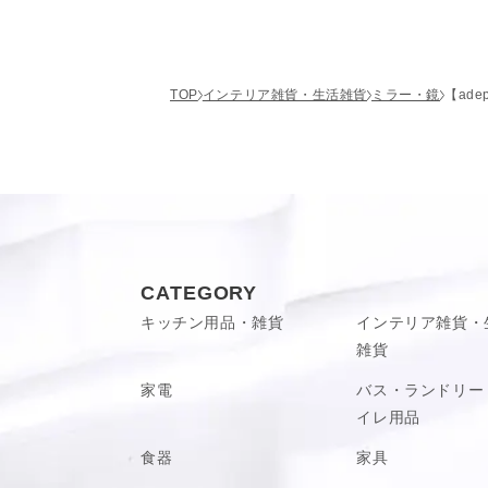
5.00
L：直径58cm（ミラー直径
■ellipse
S：幅33 × 高さ29cm（ミ
サイズ感
L：幅47.5 × 高さ43cm（
かなり小さい
TOP
インテリア雑貨・生活雑貨
ミラー・鏡
【ade
ラタンのぬくもりと素朴な風合い
■soleil
サイズ(約)
S：幅58 × 高さ45.5cm
見た目
使いやすさ
ヴィンテージ品として古くから愛用され続
L：幅70.5 × 高さ56cm
ラタン本来のナチュラルな風合いが魅力で
■etoile
S：全長約W515×H515
満足度
天然素材を使用しているため黒いシミや小
4mm
差や色ムラなどが見られる場合がございま
L：全長約W670×H670
してあらかじめご了承ください。
4mm
CATEGORY
※裏面吊り金具付（ 取付
また、1つ1つハンドメイドで仕上げている
詳細フィルター
キッチン用品・雑貨
インテリア雑貨・
違いがございます。
※天然素材を使用している
雑貨
います。１点１点手作業に
日付順 ↓
評価順
いいね数順
購入確
くれなどがあった場合、ヤ
家電
バス・ランドリー
また、サイズが若干異なる
イレ用品
承ください。
食器
家具
※ギフト包装対象外商品で
お取り扱いに関して