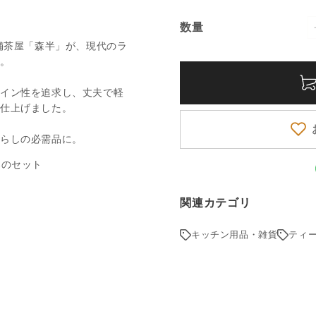
数量
数
舗茶屋「森半」が、現代のラ
量
ト。
ザイン性を追求し、丈夫で軽
に仕上げました。
暮らしの必需品に。
関連カテゴリ
キッチン用品・雑貨
ティ