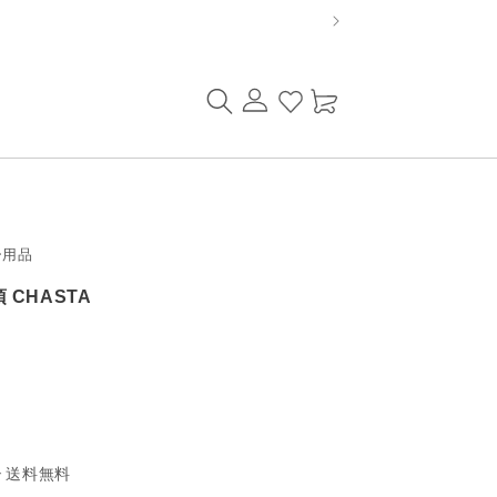
ロ
カ
グ
ー
イ
ト
ン
ー用品
CHASTA
送料無料
で