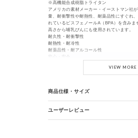
※高機能合成樹脂トライタン
アメリカの素材メーカー・イーストマン社
量、耐衝撃性や耐熱性、耐薬品性にすぐれ
れているビスフェノールA（BPA）を含み
高さから哺乳びんにも使用されています。
耐久性・耐衝撃性
耐熱性・耐冷性
耐薬品性・耐アルコール性
安心・安全
VIEW MORE
■CHASTAのこだわり
◎広口＆シンプルな形状で洗いやすい
・食洗機OK
・漂白剤OK
商品仕様・サイズ
すみずみまで手が届きやすい広口。
一回のすすぎで茶殻をきれいに落とせるよ
ユーザーレビュー
す。
サイズ（約）
135×90×75mm
食洗機でも洗えて、漂白も可能です。
重量（約）
159g
◎軽量・熱くなりすぎない
耐熱温度
110℃