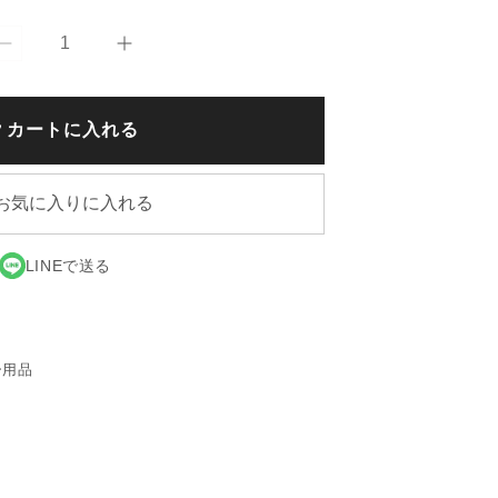
【森
【森
半】
半】
五
五
カートに入れる
感
感
で
で
味
味
お気に入りに入れる
わ
わ
う
う
LINEで送る
急
急
須
須
CHASTA
CHASTA
の
の
ー用品
数
数
量
量
を
を
減
増
ら
や