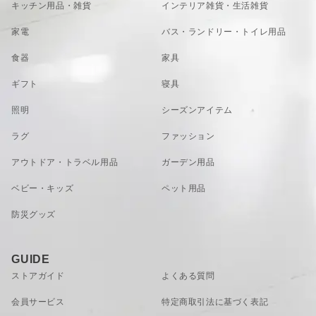
重量（約）
キッチン用品・雑貨
インテリア雑貨・生活雑貨
なお正月テーブルコーデです。
お膳敷紙 梅水玉：7g
お箸包み 梅水玉：7g
家電
バス・ランドリー・トイレ用品
お膳敷紙 梅日和：パルプ
お箸包み 梅日和：パルプ・ひのき・ポリエステル
食器
材質
家具
お膳敷紙 梅水玉：パルプ
お箸包み 梅水玉：パルプ・ひのき
ギフト
寝具
お膳敷紙 梅日和：5枚入り
お箸包み 梅日和：5膳入り
照明
シーズンアイテム
お膳敷紙 梅水玉：5枚入り
お箸包み 梅水玉：5膳入り
ラグ
ファッション
セット内容
セット 梅日和：お膳敷紙 梅日和 5枚＋お箸包み 梅
日和 5膳入り
アウトドア・トラベル用品
ガーデン用品
セット 梅水玉：お膳敷紙 梅水玉 5枚＋お箸包み 梅
水玉 5膳入り
ベビー・キッズ
ペット用品
原産国
日本
VIEW MORE
防災グッズ
※ご使用のパソコンのモニターによって、実際の商
品と色柄が異なって見える場合があります。予めご
了承下さい。
注意事項
※使用方法やお手入れ方法等の注意事項がある場合
GUIDE
がございますので、ご使用前に必ず付属の仕様書・
ストアガイド
よくある質問
取扱説明書等をご確認ください。
SUB-01-G5：ADVAITA お膳敷紙 梅日和 白梅
会員サービス
特定商取引法に基づく表記
HUB-01-G5：ADVAITA お箸包み 梅日和 白梅