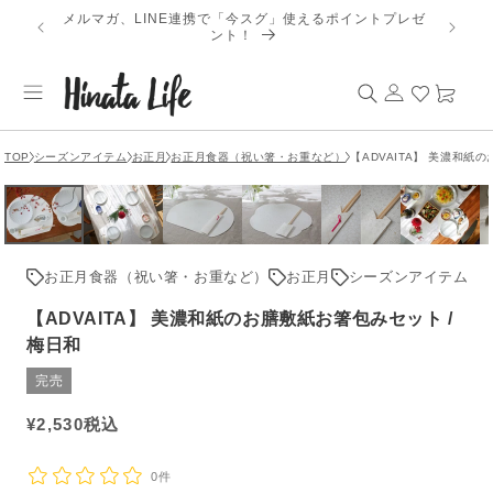
コンテ
メルマガ、LINE連携で「今スグ」使えるポイントプレゼ
【202
ンツに
ント！
進む
ロ
カ
グ
ー
イ
ト
ン
TOP
シーズンアイテム
お正月
お正月食器（祝い箸・お重など）
【ADVAITA】 美濃和紙
お正月食器（祝い箸・お重など）
お正月
シーズンアイテム
【ADVAITA】 美濃和紙のお膳敷紙お箸包みセット /
梅日和
完売
通
¥
2,530
税込
常
価
0件