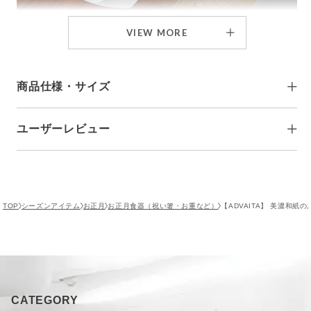
VIEW MORE
お正月料理の格式を上げる、美濃和紙の「敷紙・箸包
み」。
懐石料理などで見かけるお膳敷紙。
商品仕様・サイズ
おもてなしの心や清潔感、そして特別感を感じられますよ
ね。
ユーザーレビュー
＜予約商品＞＜受注生産品＞＜お取り寄せ品＞と併
その敷紙を年に１度のお正月にいかがですか。
せてご注文の場合は、一番入荷が遅い商品に合わ
ご注文時のご注意点
せ、全ての商品が揃ってからの発送となります。
１人分ずつ設えられた正月料理は特別感満載。さらに美濃和
について
到着日のご指定が出来ずイベント後の発送となる可
能性もあるため、季節商材については単品でのご購
紙なので敷くだけで格上げされたかのように豪華さが増しま
入をおすすめしております。
す。
レビュー投稿がありません。
TOP
シーズンアイテム
お正月
お正月食器（祝い箸・お重など）
【ADVAITA】 美濃和紙
お膳敷紙 梅日和：340×290mm
お箸包み 梅日和：135×250mm(箸袋35×160mm お
同じ美濃和紙を使ったお箸包みもご用意。
箸240mm)
サイズ（約）
お膳敷紙 梅水玉：320×295mm
「敷紙とお箸包み」。
お箸包み 梅水玉：145×245mm(箸袋53×90mm お箸
240mm)
このセットが揃えばお正月のテーブルコーデは即完成、１年
お膳敷紙 梅日和：8g
VIEW MORE
CATEGORY
の始まりにぜひ準備しておきたい伝統的な和紙で彩る、特別
お箸包み 梅日和：7g