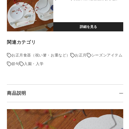
セ
セ
ッ
ッ
ト
ト
/
/
詳細を見る
梅
梅
日
日
関連カテゴリ
和
和
の
の
お正月食器（祝い箸・お重など）
お正月
シーズンアイテム
数
数
節句
入園・入学
量
量
を
を
減
増
ら
や
商品説明
す
す