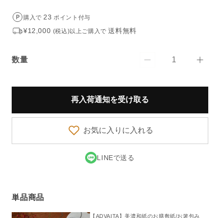
格
23
購入で
ポイント付与
¥12,000
送料無料
(税込)以上ご購入で
数量
【ADVAITA】
【AD
数
美
美
量
濃
濃
和
和
再入荷通知を受け取る
紙
紙
の
の
お気に入りに入れる
お
お
膳
膳
敷
敷
LINEで送る
紙
紙
お
お
箸
箸
単品商品
包
包
み
み
【ADVAITA】美濃和紙のお膳敷紙/お箸包み